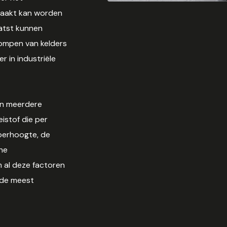
maakt kan worden
aatst kunnen
ompen van kelders
 in industriële
en meerdere
istof die per
oerhoogte, de
che
m al deze factoren
 de meest