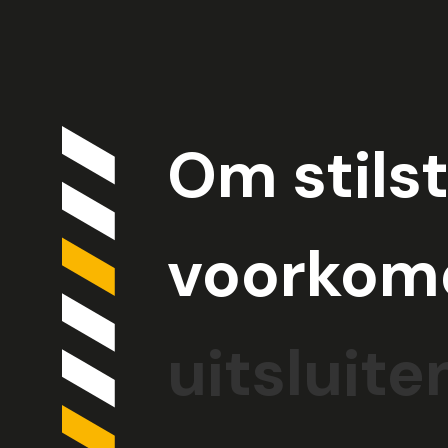
O
m
s
t
i
l
s
v
o
o
r
k
o
m
u
i
t
s
l
u
i
t
e