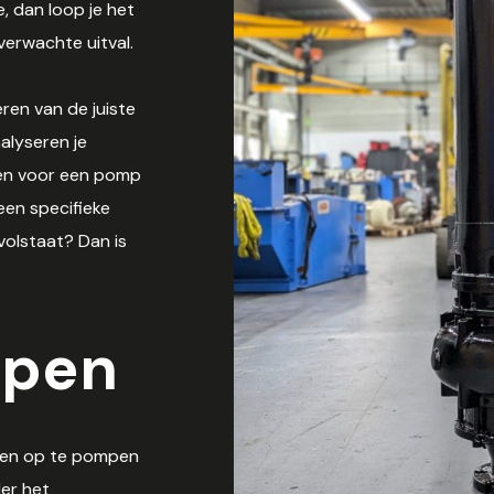
, dan loop je het
onverwachte uitval.
eren van de juiste
alyseren je
rgen voor een pomp
 een specifieke
volstaat? Dan is
pen
fen op te pompen
er het