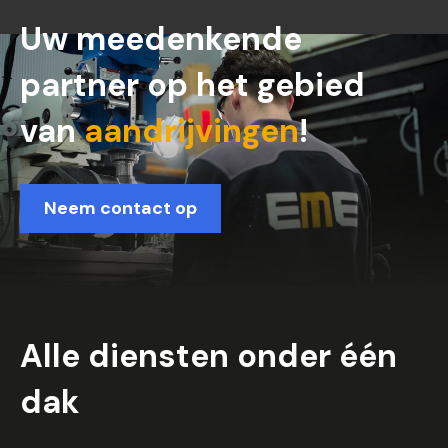
Uw meedenkende
partner op het gebied
van
aandrijvingen
!
Neem contact op
Alle diensten onder één
dak