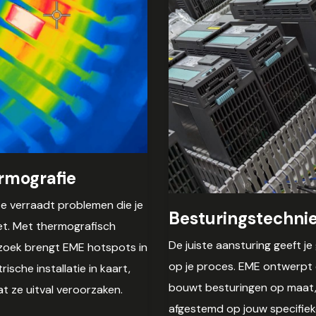
rmografie
 verraadt problemen die je
Besturingstechni
iet. Met thermografisch
De juiste aansturing geeft je 
oek brengt EME hotspots in
op je proces. EME ontwerpt
trische installatie in kaart,
bouwt besturingen op maat
t ze uitval veroorzaken.
afgestemd op jouw specifie