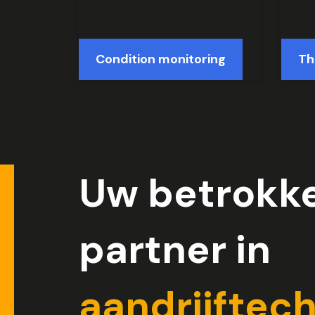
Condition monitoring
Th
Uw betrokk
partner in
aandrijftec