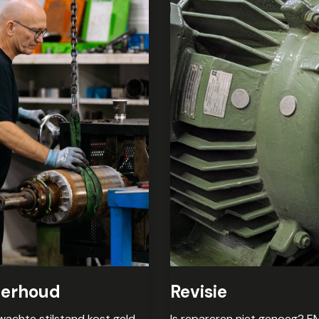
erhoud
Revisie
achte stilstand kost geld.
Is repareren niet genoeg? E