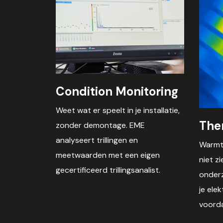
Condition Monitoring
Weet wat er speelt in je installatie,
The
zonder demontage. EME
analyseert trillingen en
Warmte
meetwaarden met een eigen
niet z
gecertificeerd trillingsanalist.
onderz
je elek
voorda