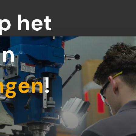
p het
an
ngen
!