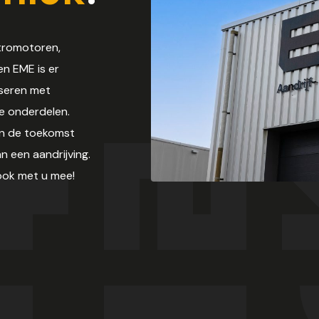
ktromotoren,
en EME is er
iseren met
e onderdelen.
in de toekomst
n een aandrijving.
ook met u mee!