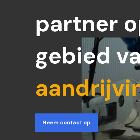
partner o
gebied v
aandrijvi
Neem contact op