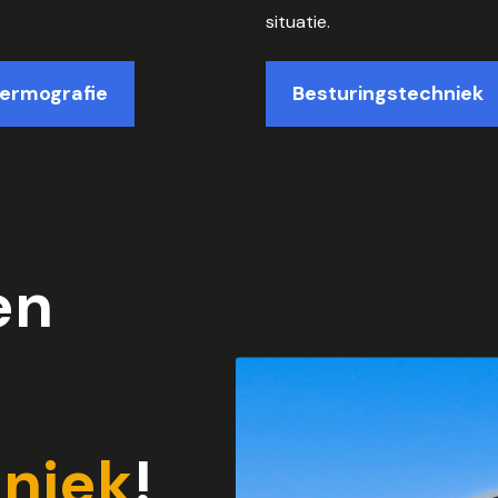
situatie.
ermografie
Besturingstechniek
en
hniek
!